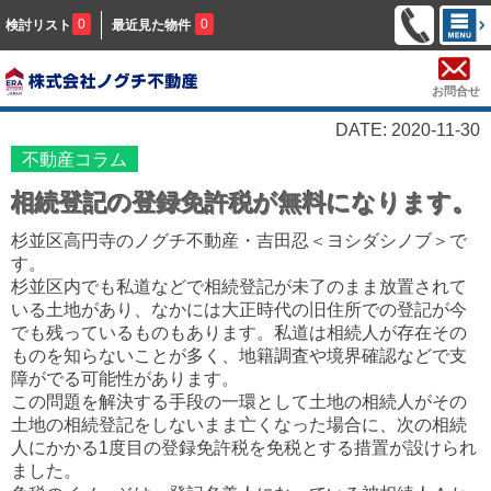
0
0
検討リスト
最近見た物件
お問合せ
DATE: 2020-11-30
不動産コラム
相続登記の登録免許税が無料になります。
杉並区高円寺のノグチ不動産・吉田忍＜ヨシダシノブ＞で
す。
杉並区内でも私道などで相続登記が未了のまま放置されて
いる土地があり、なかには大正時代の旧住所での登記が今
でも残っているものもあります。私道は相続人が存在その
ものを知らないことが多く、地籍調査や境界確認などで支
障がでる可能性があります。
この問題を解決する手段の一環として土地の相続人がその
土地の相続登記をしないまま亡くなった場合に、次の相続
人にかかる1度目の登録免許税を免税とする措置が設けられ
ました。