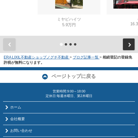
ミヤビハイツ
16.
5.9万円
ERA LIXIL不動産ショップノグチ不動産
>
ブログ記事一覧
>
相続登記の登録免
許税が無料になります。
ページトップに戻る
営業時間:9:00～18:00
定休日:毎週水曜日、第2木曜日
ホーム
会社概要
お問い合わせ