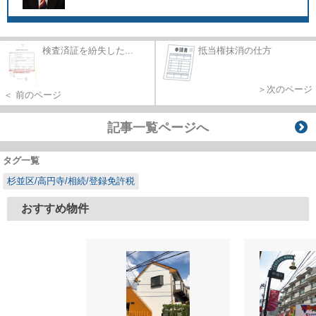
検査済証を紛失した...
抵当権抹消の仕方
＞次のページ
＜ 前のページ
記事一覧ページへ
タグ一覧
杉並区/高円寺/相続/登録免許税
おすすめ物件