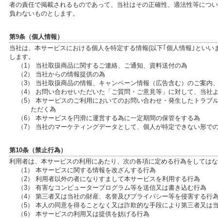
者の責任で掲載されるものであって、当社はその正確性、適法性等につい
負わないものとします。
第9条（個人情報）
当社は、本サービスにおける個人を特定する情報(以下｢個人情報｣といい
します。
（1） 当社取扱商品に関するご連絡、ご通知、資料送付の為
（2） 当社からの情報提供の為
（3） 当社取扱商品の情報、キャンペーン情報（広告含む）のご案内
（4） お問い合わせいただいた「ご質問・ご意見等」に対して、当社
（5） 本サービスのご利用においてのお問い合わせ・発生したトラブ
ただく為
（6） 本サービスを円滑に運営する為に一定期間の保管をする為
（7） 当社のマーケティングデータとして、個人が特定できない形で
第10条（禁止行為）
利用者は、本サービスの利用にあたり、次の各項に定める行為をしてはな
（1） 本サービスに関する情報を改ざんする行為
（2） 利用者以外の者になりすまして本サービスを利用する行為
（3） 有害なコンピュータープログラム等を送信又は書き込む行為
（4） 第三者又は当社の財産、名誉及びプライバシー等を侵害する行
（5） 本人の同意を得ることなく又は詐欺的な手段により第三者又は
（6） 本サービスの利用又は提供を妨げる行為