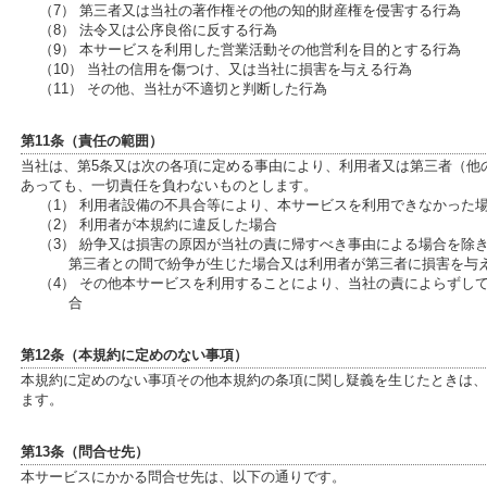
（7） 第三者又は当社の著作権その他の知的財産権を侵害する行為
（8） 法令又は公序良俗に反する行為
（9） 本サービスを利用した営業活動その他営利を目的とする行為
（10） 当社の信用を傷つけ、又は当社に損害を与える行為
（11） その他、当社が不適切と判断した行為
第11条（責任の範囲）
当社は、第5条又は次の各項に定める事由により、利用者又は第三者（他
あっても、一切責任を負わないものとします。
（1） 利用者設備の不具合等により、本サービスを利用できなかった
（2） 利用者が本規約に違反した場合
（3） 紛争又は損害の原因が当社の責に帰すべき事由による場合を除
第三者との間で紛争が生じた場合又は利用者が第三者に損害を与
（4） その他本サービスを利用することにより、当社の責によらずし
合
第12条（本規約に定めのない事項）
本規約に定めのない事項その他本規約の条項に関し疑義を生じたときは、
ます。
第13条（問合せ先）
本サービスにかかる問合せ先は、以下の通りです。