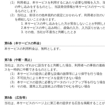
（1） 利用者は、本サービスを利用するにあたり必要な情報を入力、
の申し込みをするものとし、当該発信情報が本サービスのサーバ
るものとします。
（2） 当社は、前項その他本規約の規定にかかわらず、利用者が次の
を締結しないことがあります。
1. 本サービスの申し込みをした方が実在しないことが判明し
2.本サービスの申し込み時に、虚偽の入力、入力誤りがあっ
3. その他、当社が不適当と判断したとき
第6条（本サービスの料金）
本サービスの利用料金は、無料とします。
第7条（中断・廃止）
当社は、次のいずれかに該当すると判断した場合、利用者への事前の連絡
スを一時的に中断できるものとします。
（1） 本サービスの提供に必要な設備の故障等により保守を行う場合
（2） 不可抗力により本サービスを提供できない場合
（3） 本サービスの提供に必要なデータのバックアップ等を行なう場
（4） その他、運用上又は技術上の理由でやむを得ない場合
第8条 （広告等）
当社は、本サービスのページ上に第三者の提供する広告を掲載することが