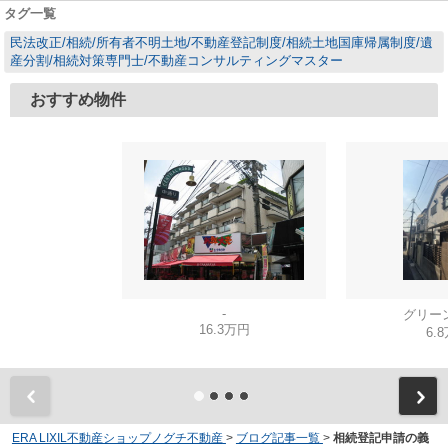
タグ一覧
民法改正/相続/所有者不明土地/不動産登記制度/相続土地国庫帰属制度/遺
産分割/相続対策専門士/不動産コンサルティングマスター
おすすめ物件
-
グリー
16.3万円
6.
ERA LIXIL不動産ショップノグチ不動産
>
ブログ記事一覧
>
相続登記申請の義