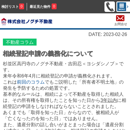
0
0
検討リスト
最近見た物件
お問合せ
DATE: 2023-02-26
不動産コラム
相続登記申請の義務化について
杉並区高円寺のノグチ不動産・吉田忍＜ヨシダシノブ＞で
す。
来年令和6年4月に相続登記の申請が義務化されます。
これは
前回のコラム
でもご説明した「所有者不明土地」の
発生を予防するための処置です。
基本的なルールは、相続によって不動産を取得した相続人
は、その所有権を取得したことを知った日から
3年以内
に相
続登記の申請をしなければならないこととされました。
あくまでも「取得を知った日」からなので、被相続人が
「亡くなったのを知った日」ではありません。
また、遺産分割の話し合いがまとまった場合は「遺産分割