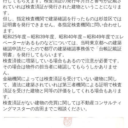
行してもらえます。検査済証の発行年月日と番号が記載さ
れていれば検査済証が発行された建物ということになりま
す。
但し、指定検査機関で建築確認を行ったものは杉並区では
証明書を発行できません。各指定検査機関に問い合わせし
ます。
昭和25年度～昭和39年度、昭和40年度～昭和49年度でエレ
ベーターがあるものなどについては、当時東京都への建築
確認申請だったので都庁の建築確認事務係で「台帳記載証
明書」を発行してもらいます。
検査済後に増築している場合もあるので注意が必要です。
その場合は物件の担当者に確認してもらうしかありませ
ん。
金融機関によっては検査済証を受けていない建物に関し
て、適法に建築されていれば第三者機関による証明で検査
済証を受けた建物と同等の評価をしてくれる場合もありま
す。
検査済証がない建物の売買に関しては不動産コンサルティ
ングマスターの吉田までご相談ください。