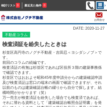
0
0
検討リスト
最近見た物件
お問合せ
DATE: 2020-11-27
不動産コラム
検査済証を紛失したときは
杉並区高円寺のノグチ不動産・吉田忍＜ヨシダシノブ＞で
す。
前回のコラムの続編です。
検査済証の有無は杉並区であれば区役所３階の建築事務係
で確認できます。
杉並区ではおおよそ昭和45年度申請分からの建築確認申請
及び検査済証は窓口の端末の画面で確認できますが、それ
以前のものは建築確認台帳の綴りから自分で探します。結
構時間がかかります（笑）
万一売主が検査済証を紛失した場合でも検査済であれば、
それに替わる資料として「建築確認台帳照合証明書」を発