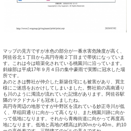
マップの見方ですが水色の部分が一番水害危険度が高く、
阿佐谷北１丁目から高円寺南２丁目まで帯状になっていま
す。これは今は暗渠化されている桃園川に沿っています。
斜線部は平成17年９月４日の集中豪雨で実際に冠水した場
所です。
あのときは弊社が仲介した新築住宅にも被害があり、買主
様にご迷惑をおかけしてしまいました。弊社前の高南通り
も川のように濁流が流れていた記憶があります。阿佐谷駅
隣のマクドナルドも冠水しましたね。
高円寺周辺の地形ですが中野区を流れている妙正寺川が低
く、早稲田通りに向かって高くなり、また桃園川跡に向か
って低地になります。それから青梅街道に向かって再度高
地になります。低地と高地の標高は約30ｍから40ｍ。約10
ｍの高低差です。三階建てのビルの高さですね。