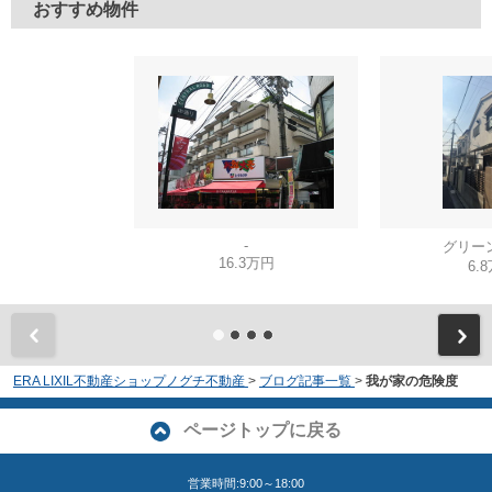
おすすめ物件
-
グリー
16.3万円
6.
ERA LIXIL不動産ショップノグチ不動産
>
ブログ記事一覧
>
我が家の危険度
ページトップに戻る
営業時間:9:00～18:00