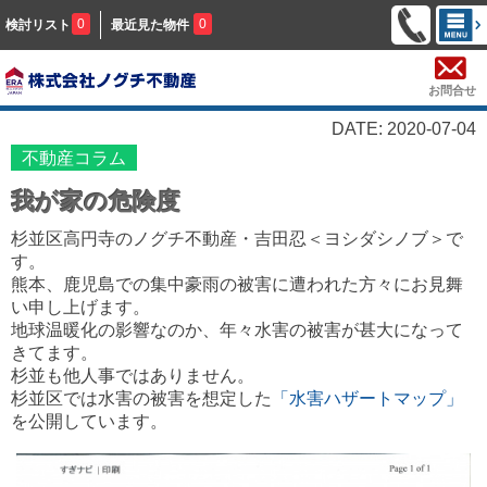
0
0
検討リスト
最近見た物件
お問合せ
DATE: 2020-07-04
不動産コラム
我が家の危険度
杉並区高円寺のノグチ不動産・吉田忍＜ヨシダシノブ＞で
す。
熊本、鹿児島での集中豪雨の被害に遭われた方々にお見舞
い申し上げます。
地球温暖化の影響なのか、年々水害の被害が甚大になって
きてます。
杉並も他人事ではありません。
杉並区では水害の被害を想定した
「水害ハザートマップ」
を公開しています。