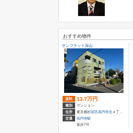
おすすめ物件
サンフラット深山
13.7万円
賃料
種別
マンション
住所
東京都
杉並区
高円寺北
４丁目31-5
交通
高円寺駅
徒歩7分