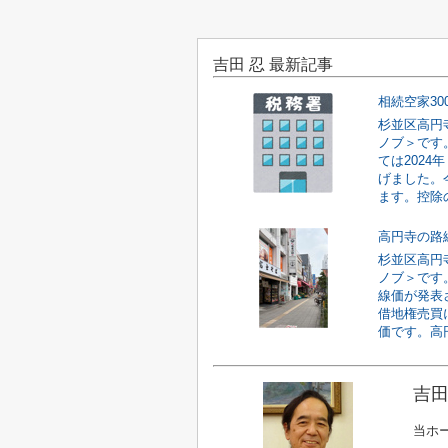
吉田 忍 最新記事
相続空家30
杉並区高円
ノブ＞です
ては2024
げました。
ます。控除の
高円寺の路
杉並区高円
ノブ＞です
線価が発表
借地権売買
価です。高円
吉田
当ホ