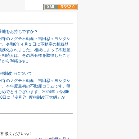
XML
RSS2.0
荘地をお持ちですか？
円寺のノグチ不動産・吉田忍＜ヨシダシ
す。令和6年４月１日に不動産の相続登
義務化されました。相続によって不動産
た相続人は、その所有権を取得したこと
から3年以内に...
度税制改正について
円寺のノグチ不動産 吉田忍＜ヨシダシ
す。本年度最初の不動産コラムです。明
めでとうございます。2024年（令和6
20日に『令和7年度税制改正大綱』が
ご相談くださいね！