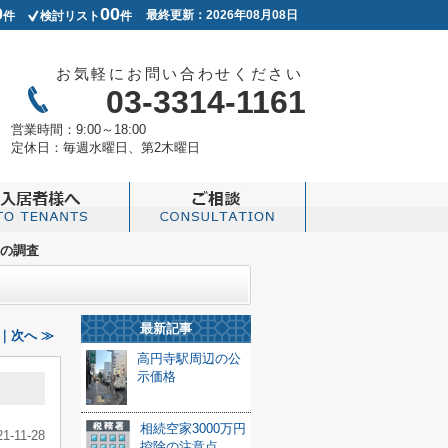
0
00
最終更新：2026年08月08日
件
検討リスト
件
お気軽にお問い合わせください
03-3314-1161
営業時間：
9:00～18:00
定休日：
毎週水曜日、第2木曜日
の調査
最新記事
｜次へ ≫
高円寺駅周辺の公
示価格
相続空家3000万円
21-11-28
控除の注意点