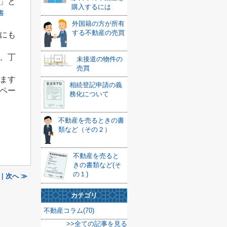
」と
購入するには
書
外国籍の方が所有
する不動産の売買
にも
、丁
未接道の物件の
売買
ます
相続登記申請の義
ペー
務化について
不動産を売るときの書
類など（その２）
不動産を売ると
きの書類など(そ
の１)
｜次へ ≫
カテゴリ
不動産コラム(70)
>>全ての記事を見る