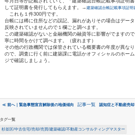
年月日等が記載されていて、「建築確認台帳記載事項証明書
して証明書を発行してもらえます。→
建築確認台帳記載事項証明
これも１件300円です。
台帳には稀に住所などの誤記、漏れがありその場合はデータ
反映されていませんので１欄ごと調べます。
この建築確認がないと金融機関の融資等に影響がでますので
寧に時間をかけて調べます。（疲れます）
その他の行政機関では保管されている概要書の年度が異なり
ので、調査に行く前に建築課に電話かオフィシャルのホーム
ジで確認しましょう。
記事一覧
≪ 前へ｜緊急事態宣言解除後の地価傾向
認知症と不動産売却
タグ一覧
杉並区/中古住宅/売却/売買/建築確認/不動産コンサルティングマスター