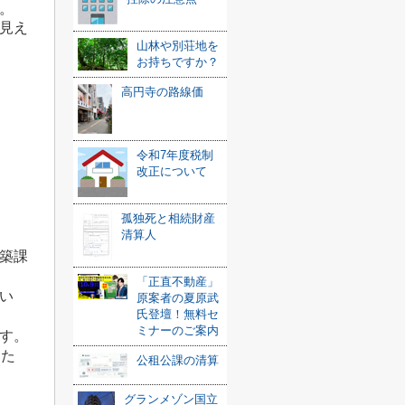
。
見え
山林や別荘地を
お持ちですか？
高円寺の路線価
令和7年度税制
改正について
孤独死と相続財産
清算人
築課
「正直不動産」
い
原案者の夏原武
氏登壇！無料セ
ミナーのご案内
す。
した
公租公課の清算
グランメゾン国立