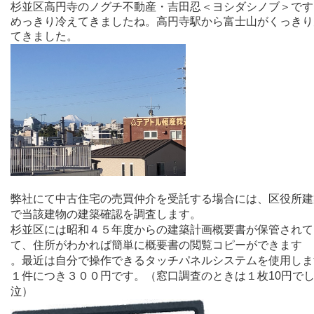
杉並区高円寺のノグチ不動産・吉田忍＜ヨシダシノブ＞です
めっきり冷えてきましたね。高円寺駅から富士山がくっきり
てきました。
弊社にて中古住宅の売買仲介を受託する場合には、区役所建
で当該建物の建築確認を調査します。
杉並区には昭和４５年度からの建築計画概要書が保管されて
て、住所がわかれば簡単に概要書の閲覧コピーができます
。
最近は自分で操作できるタッチパネルシステムを使用しま
１件につき３００円です。（窓口調査のときは１枚10円で
泣）