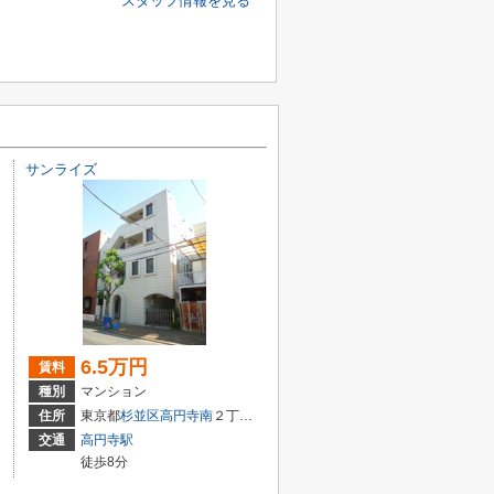
スタッフ情報を見る
サンライズ
6.5万円
賃料
種別
マンション
住所
東京都
杉並区
高円寺南
２丁目37-12
交通
高円寺駅
徒歩8分