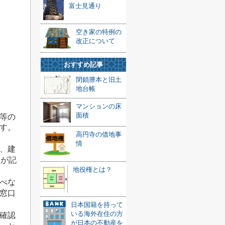
富士見通り
空き家の特例の
改正について
おすすめ記事
閉鎖謄本と旧土
地台帳
マンションの床
面積
等の
す。
高円寺の借地事
情
、建
報が記
地役権とは？
べな
窓口
日本国籍を持って
いる海外在住の方
確認
が日本の不動産を