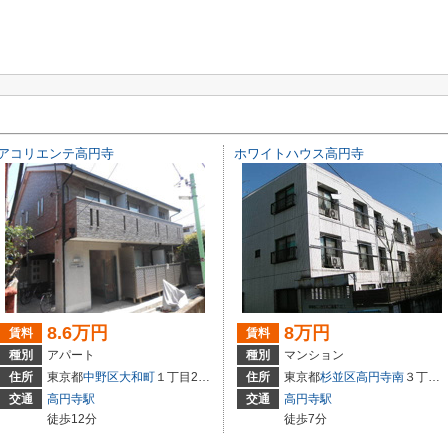
アコリエンテ高円寺
ホワイトハウス高円寺
8.6万円
8万円
賃料
賃料
種別
アパート
種別
マンション
住所
東京都
中野区
大和町
１丁目21－8
住所
東京都
杉並区
高円寺南
３丁目43-8
交通
高円寺駅
交通
高円寺駅
徒歩12分
徒歩7分