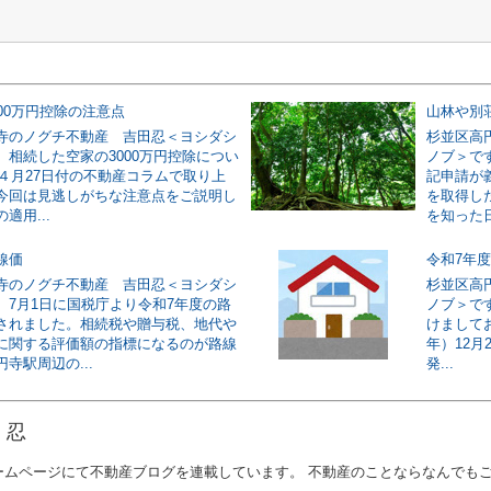
00万円控除の注意点
山林や別
寺のノグチ不動産 吉田忍＜ヨシダシ
杉並区高
。相続した空家の3000万円控除につい
ノブ＞で
年４月27日付の不動産コラムで取り上
記申請が
今回は見逃しがちな注意点をご説明し
を取得し
適用...
を知った日
線価
令和7年
寺のノグチ不動産 吉田忍＜ヨシダシ
杉並区高
。7月1日に国税庁より令和7年度の路
ノブ＞で
されました。相続税や贈与税、地代や
けましてお
に関する評価額の指標になるのが路線
年）12月
寺駅周辺の...
発...
 忍
ームページにて不動産ブログを連載しています。 不動産のことならなんでも