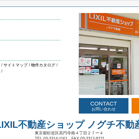
約
/
サイトマップ
/
物件カタログ
/
声
/
CONTACT
お問い合わせ
LIXIL不動産ショップ ノグチ不動
東京都杉並区高円寺南４丁目２７ー４
TEL:03-3314-1161 FAX:03-3312-8221