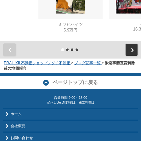
ミヤビハイツ
16.
5.9万円
ERA LIXIL不動産ショップノグチ不動産
>
ブログ記事一覧
>
緊急事態宣言解除
後の地価傾向
ページトップに戻る
営業時間:9:00～18:00
定休日:毎週水曜日、第2木曜日
ホーム
会社概要
お問い合わせ