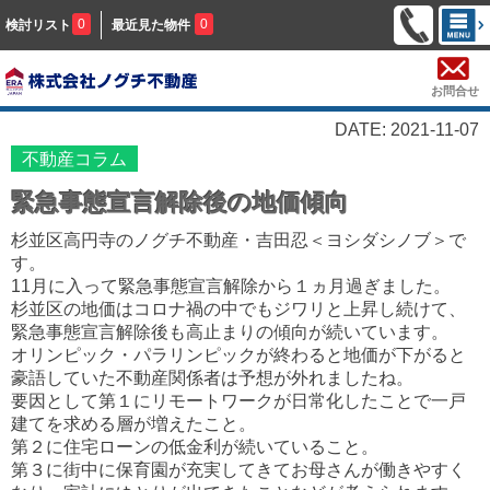
0
0
検討リスト
最近見た物件
お問合せ
DATE: 2021-11-07
不動産コラム
緊急事態宣言解除後の地価傾向
杉並区高円寺のノグチ不動産・吉田忍＜ヨシダシノブ＞で
す。
11月に入って緊急事態宣言解除から１ヵ月過ぎました。
杉並区の地価はコロナ禍の中でもジワリと上昇し続けて、
緊急事態宣言解除後も高止まりの傾向が続いています。
オリンピック・パラリンピックが終わると地価が下がると
豪語していた不動産関係者は予想が外れましたね。
要因として第１にリモートワークが日常化したことで一戸
建てを求める層が増えたこと。
第２に住宅ローンの低金利が続いていること。
第３に街中に保育園が充実してきてお母さんが働きやすく