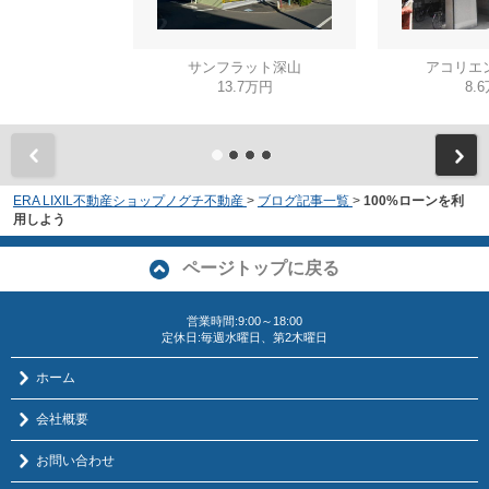
サンフラット深山
アコリエ
13.7万円
8.
ERA LIXIL不動産ショップノグチ不動産
>
ブログ記事一覧
>
100%ローンを利
用しよう
ページトップに戻る
営業時間:9:00～18:00
定休日:毎週水曜日、第2木曜日
ホーム
会社概要
お問い合わせ