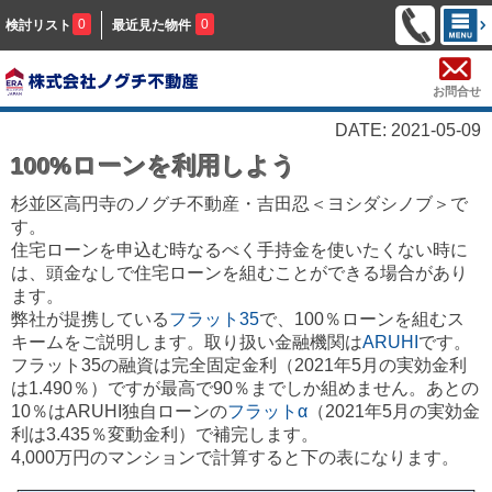
0
0
検討リスト
最近見た物件
お問合せ
DATE: 2021-05-09
100%ローンを利用しよう
杉並区高円寺のノグチ不動産・吉田忍＜ヨシダシノブ＞で
す。
住宅ローンを申込む時なるべく手持金を使いたくない時に
は、頭金なしで住宅ローンを組むことができる場合があり
ます。
弊社が提携している
フラット35
で、100％ローンを組むス
キームをご説明します。取り扱い金融機関は
ARUHI
です。
フラット35の融資は完全固定金利（2021年5月の実効金利
は1.490％）ですが最高で90％までしか組めません。あとの
10％はARUHI独自ローンの
フラットα
（2021年5月の実効金
利は3.435％変動金利）で補完します。
4,000万円のマンションで計算すると下の表になります。