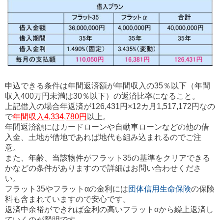
申込できる条件は年間返済額が年間収入の35％以下
（年間
収入400万円未満は30％以下）
の返済比率になること。
上記借入の場合年返済が126,431円×12カ月1,517,172円なの
で
年間収入4,334,780円
以上。
年間返済額にはカードローンや自動車ローンなどの他の借
入金、土地が借地であれば地代も組み込まれるのでご注
意。
また、年齢、当該物件がフラット35の基準をクリアできる
かなどの条件がありますので詳細はお問い合わせくださ
い。
フラット35やフラットαの金利には
団体信用生命保険
の保険
料も含まれていますので安心です。
返済中余裕ができれば金利の高いフラットαから繰上返済し
ていくのが賢明です。