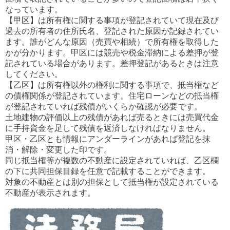
なっています。
【甲区】は所有権に関する事項が登記されていて現在及び
過去の所有者の住所氏名、登記された原因が記録されてい
ます。誰がどんな原因（売買や相続）で所有権を取得した
かが分かります。甲区には競売や税金滞納による差押が登
記されている場合があります。差押登記があるときは注意
してください。
【乙区】は所有権以外の権利に関する事項で、抵当権など
の債権関係が登記されています。住宅ローンなどの抵当権
が登記されていれば残債がいくらか確認が必要です。
土地建物の評価以上の残債があれば売るときには売買代金
に手持資金を足して残債を返済しなければなりません。
甲区・乙区とも情報にアンダーラインがあれば登記を抹
消・解除・変更した印です。
同じ抵当権等が複数の不動産に設定されていれば、乙区欄
の下に共同担保目録を任意で記載することができます。
対象の不動産とは別の担保として抵当権が設定されている
不動産が表示されます。