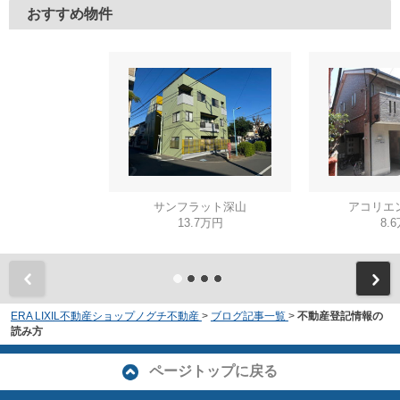
おすすめ物件
サンフラット深山
アコリエ
13.7万円
8.
ERA LIXIL不動産ショップノグチ不動産
>
ブログ記事一覧
>
不動産登記情報の
読み方
ページトップに戻る