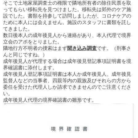
そこで土地家屋調査士の権限で隣地所有者の除住民票を取
ってもらい移転先を見つけました。移転先は郊外のケア施
設でした。書類を持参して訪問しましたが、コロナケアの
ために本人には会えません。施設のスタッフに書類を託し
てきました。
数日後本人の成年後見人から連絡があり、本人代理で境界
立会のアポをとりました。
隣地行方不明者の捜索はまず
聞き込み調査
です。（刑事さ
んと同じですね。）
成年後見人が代理する場合は成年後見登記事項証明書を境
界確認書に添付します。
成年後見人登記事項証明書は本人か成年後見人、成年後見
監督人などの当事者、四親等内の親族及びそれらの方から
委任を受けた代理人しか請求できませんのでご注意くださ
い。
成年後見人代理の境界確認書の雛形です。