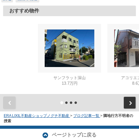
おすすめ物件
サンフラット深山
アコリエ
13.7万円
8.
ERA LIXIL不動産ショップノグチ不動産
>
ブログ記事一覧
>
隣地行方不明者の
捜索
ページトップに戻る