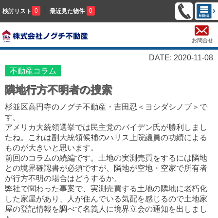
0
0
検討リスト
最近見た物件
お問合せ
DATE: 2020-11-08
不動産コラム
隣地行方不明者の捜索
杉並区高円寺のノグチ不動産・吉田忍＜ヨシダシノブ＞で
す。
アメリカ大統領選挙では民主党のバイデン氏が勝利しまし
たね。これは副大統領候補のハリス上院議員の功績による
ものが大きいと思います。
前回のコラムの続編です。土地の実測売買をするには隣地
との境界確認書が必須ですが、隣地が空地・空家で所有者
が行方不明の場合はどうするか。
弊社で関わった事案で、実測売買する土地の隣地に老朽化
した家屋があり、人が住んでいる気配を感じるので土地家
屋の登記情報を調べて名義人に境界立会の通知を出しまし