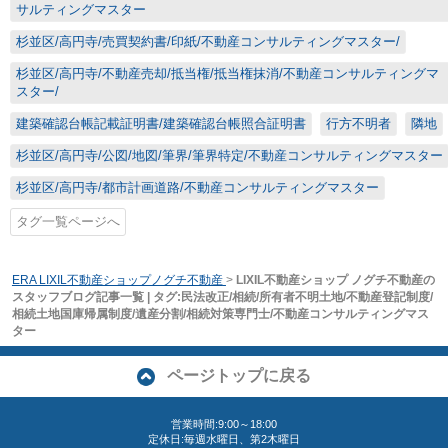
サルティングマスター
杉並区/高円寺/売買契約書/印紙/不動産コンサルティングマスター/
杉並区/高円寺/不動産売却/抵当権/抵当権抹消/不動産コンサルティングマ
スター/
建築確認台帳記載証明書/建築確認台帳照合証明書
行方不明者
隣地
杉並区/高円寺/公図/地図/筆界/筆界特定/不動産コンサルティングマスター
杉並区/高円寺/都市計画道路/不動産コンサルティングマスター
タグ一覧ページへ
ERA LIXIL不動産ショップノグチ不動産
>
LIXIL不動産ショップ ノグチ不動産の
スタッフブログ記事一覧 | タグ:民法改正/相続/所有者不明土地/不動産登記制度/
相続土地国庫帰属制度/遺産分割/相続対策専門士/不動産コンサルティングマス
ター
ページトップに戻る
営業時間:9:00～18:00
定休日:毎週水曜日、第2木曜日