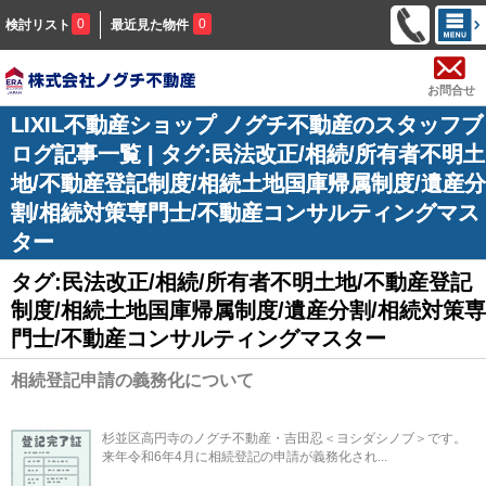
0
0
検討リスト
最近見た物件
お問合せ
LIXIL不動産ショップ ノグチ不動産のスタッフブ
ログ記事一覧 | タグ:民法改正/相続/所有者不明土
地/不動産登記制度/相続土地国庫帰属制度/遺産分
割/相続対策専門士/不動産コンサルティングマス
ター
タグ:民法改正/相続/所有者不明土地/不動産登記
制度/相続土地国庫帰属制度/遺産分割/相続対策専
門士/不動産コンサルティングマスター
相続登記申請の義務化について
杉並区高円寺のノグチ不動産・吉田忍＜ヨシダシノブ＞です。
来年令和6年4月に相続登記の申請が義務化され...