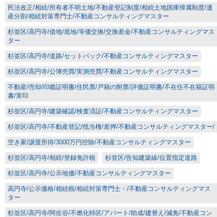
民法改正/相続/所有者不明土地/不動産登記制度/相続土地国庫帰属制度/遺
産分割/相続対策専門士/不動産コンサルティングマスター
杉並区/高円寺/借地/底地/等価交換/交換差金/不動産コンサルティングマス
ター
杉並区/高円寺/道路/セットバック/不動産コンサルティングマスター
杉並区/高円寺/公簿売買/実測売買/不動産コンサルティングマスター
不動産/売却/印鑑証明書/住民票/戸籍の附票/評価証明書/不在住不在籍証明
書/実印
杉並区/高円寺/建築確認/検査済証/不動産コンサルティングマスター
杉並区/高円寺/不動産登記/抵当権/差押/不動産コンサルティングマスター/
空き家/譲渡所得/3000万円控除/不動産コンサルティングマスター
杉並区/高円寺/相続/登録免許税
杉並区/告知建築線/位置指定道路
杉並区/高円寺/公示地価/不動産コンサルティングマスター
高円寺/公示価格/相続税/相続対策専門士・/不動産コンサルティングマス
ター
杉並区/高円寺/阿佐谷/不燃化特区/アパート/助成/建替え/減免/不動産コン