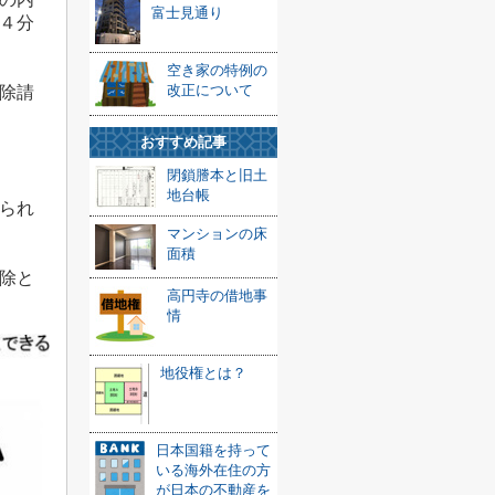
富士見通り
４分
空き家の特例の
改正について
除請
おすすめ記事
閉鎖謄本と旧土
地台帳
られ
マンションの床
面積
除と
高円寺の借地事
情
地役権とは？
日本国籍を持って
いる海外在住の方
が日本の不動産を