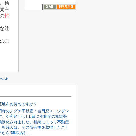
、給
XML
RSS2.0
売主
の
特
な注
の吉
へ ≫
荘地をお持ちですか？
円寺のノグチ不動産・吉田忍＜ヨシダシ
す。令和6年４月１日に不動産の相続登
義務化されました。相続によって不動産
た相続人は、その所有権を取得したこと
から3年以内に...