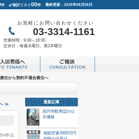
0
00
最終更新：2026年08月06日
件
検討リスト
件
お気軽にお問い合わせください
03-3314-1161
営業時間：
9:00～18:00
定休日：
毎週水曜日、第2木曜日
責任から契約不適合責任へ
最新記事
へ ≫
高円寺駅周辺の公
示価格
相続空家3000万円
20-08-11
控除の注意点