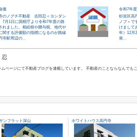
線価
令和7年
寺のノグチ不動産 吉田忍＜ヨシダシ
杉並区高
。7月1日に国税庁より令和7年度の路
ノブ＞で
されました。相続税や贈与税、地代や
けましてお
に関する評価額の指標になるのが路線
年）12月
寺駅周辺の...
発...
 忍
ームページにて不動産ブログを連載しています。 不動産のことならなんでも
サンフラット深山
ホワイトハウス高円寺