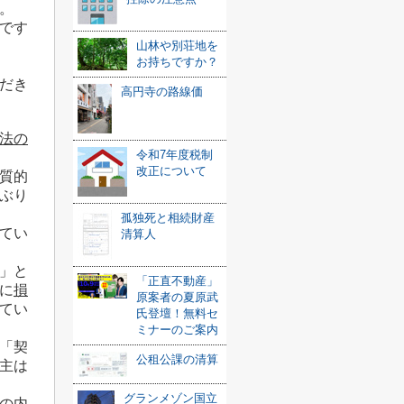
。
です
山林や別荘地を
お持ちですか？
だき
高円寺の路線価
法の
令和7年度税制
改正について
質的
ぶり
孤独死と相続財産
てい
清算人
」と
「正直不動産」
に
損
原案者の夏原武
てい
氏登壇！無料セ
ミナーのご案内
「契
公租公課の清算
主は
グランメゾン国立
の内