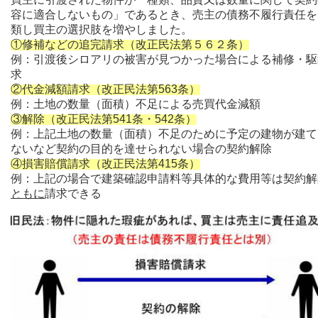
容に適合しないもの」であるとき、売主の債務不履行責任を
類し買主の選択肢を増やしました。
①修補などの追完請求（改正民法第５６２条）
例：引渡後シロアリの被害が見つかった場合による補修・駆
求
②代金減額請求（改正民法第563条）
例：土地の数量（面積）不足による売買代金減額
③解除（改正民法第541条・542条）
例：上記土地の数量（面積）不足のために予定の建物が建て
ないなど契約の目的を達せられない場合の契約解除
④損害賠償請求（改正民法第415条）
例：上記の場合で建築確認申請料等具体的な費用等は契約解
ともに
請求できる