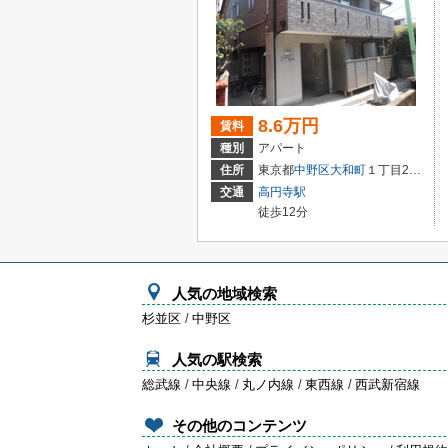
8.6万円
賃料
種別
アパート
住所
東京都
中野区
大和町
１丁目21－8
交通
高円寺駅
徒歩12分
人気の地域検索
杉並区
/
中野区
人気の駅検索
総武線
/
中央線
/
丸ノ内線
/
東西線
/
西武新宿線
その他のコンテンツ