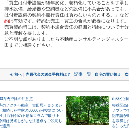
「買主は付帯設備が経年変化、老朽化していることを了承し
排水設備、給湯器や空調機などの設備に不具合があっても、
は付帯設備の契約不履行責任は負わないものとする。」など
約
は有効です。特約は売主・買主の合意が必要になります。
売買契約時には、契約不適合責任の範囲と特約について十分
意と理解を要します。
ご不明な点がありましたら不動産コンサルティングマスター
田までご相談ください。
記事一覧
≪ 前へ｜売買代金の送金手数料は？
自宅の買い替え｜次
00万円控除の注意点
山林や別
寺のノグチ不動産 吉田忍＜ヨシダシ
杉並区高
。相続した空家の3000万円控除につい
ノブ＞で
年４月27日付の不動産コラムで取り上
記申請が
今回は見逃しがちな注意点をご説明し
を取得し
適用...
を知った日