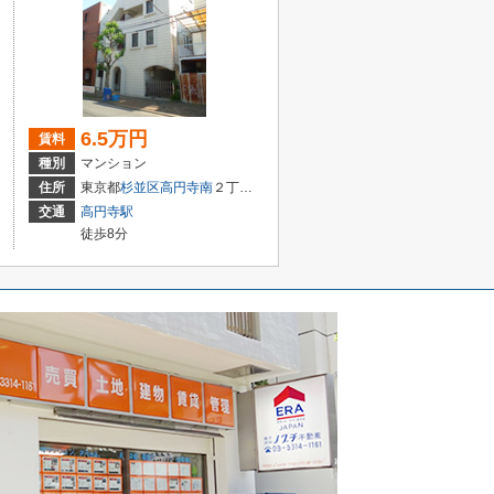
6.5万円
賃料
種別
マンション
住所
東京都
杉並区
高円寺南
２丁目37-12
交通
高円寺駅
徒歩8分