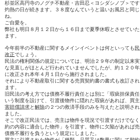
杉並区高円寺のノグチ不動産・吉田忍＜ヨシダシノブ＞です
灼熱の日が続きます。３８度なんていうと温いお風呂と同じ
ね。
ご自愛を。
弊社も明日８月１２日から１６日まで夏季休暇とさせていた
ます。
今年前半の不動産に関するメインイベントは何といっても
民
改正
でしょう。
民法の権利関係の規定については、明治２９年の制定以来実
な見直しがほとんど行われていませんでしたが、約１２０年
に改正され本年４月１日から施行されました。
それにより不動産取引に関する売買契約書の書式も改訂され
ます。
旧民法の考え方では債務不履行責任とは別に「瑕疵担保責任
いう制度を設けて、引渡後物件に隠れた瑕疵があれば、買主
害賠償請求
と
解除
の２つの救済手段のみを与えたと説明され
ました。
そこで改正民法では、売主は物件を現況で引渡すだけでなく
約の内容に適合した物件」を引渡す。物件に欠陥があれば売
債務不履行を負うという規定にしました。
買主に引渡された物件が「種類、品質又は数量に関して契約