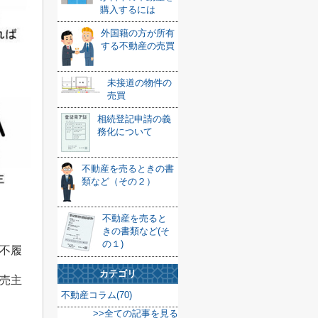
購入するには
外国籍の方が所有
する不動産の売買
未接道の物件の
売買
相続登記申請の義
務化について
不動産を売るときの書
類など（その２）
不動産を売ると
きの書類など(そ
の１)
不履
カテゴリ
売主
不動産コラム(70)
>>全ての記事を見る