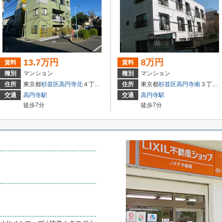
13.7万円
8万円
賃料
賃料
種別
マンション
種別
マンション
住所
東京都
杉並区
高円寺北
４丁目31-5
住所
東京都
杉並区
高円寺南
３丁目43-8
交通
高円寺駅
交通
高円寺駅
徒歩7分
徒歩7分