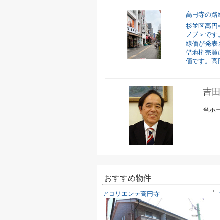
高円寺の路
杉並区高円
ノブ＞です
線価が発表
借地権売買
価です。高円
吉田
当ホ
おすすめ物件
アコリエンテ高円寺