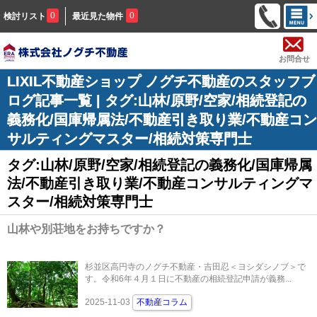
0
0
検討リスト
最近見た物件
お問合せ
LIXIL不動産ショップ ノグチ不動産のスタッフブ
ログ記事一覧 | タグ:山林/原野/空家/相続登記の
義務化/国庫帰属法/不動産引き取り業/不動産コン
サルティングマスター/相続対策専門士
タグ:山林/原野/空家/相続登記の義務化/国庫帰属
法/不動産引き取り業/不動産コンサルティングマ
スター/相続対策専門士
山林や別荘地をお持ちですか？
杉並区高円寺のノグチ不動産・吉田忍＜ヨシダシノブ＞で
す。令和6年４月１日に不動産の相続登記申請が義務...
2025-11-03
不動産コラム