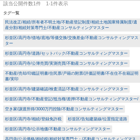
該当公開件数
1
件
1-1
件表示
タグ一覧
民法改正/相続/所有者不明土地/不動産登記制度/相続土地国庫帰属制度/遺
産分割/相続対策専門士/不動産コンサルティングマスター
杉並区/高円寺/借地/底地/等価交換/交換差金/不動産コンサルティングマス
ター
杉並区/高円寺/道路/セットバック/不動産コンサルティングマスター
杉並区/高円寺/公簿売買/実測売買/不動産コンサルティングマスター
不動産/売却/印鑑証明書/住民票/戸籍の附票/評価証明書/不在住不在籍証明
書/実印
杉並区/高円寺/建築確認/検査済証/不動産コンサルティングマスター
杉並区/高円寺/不動産登記/抵当権/差押/不動産コンサルティングマスター/
空き家/譲渡所得/3000万円控除/不動産コンサルティングマスター
杉並区/高円寺/相続/登録免許税
杉並区/告知建築線/位置指定道路
杉並区/高円寺/公示地価/不動産コンサルティングマスター
高円寺/公示価格/相続税/相続対策専門士・/不動産コンサルティングマス