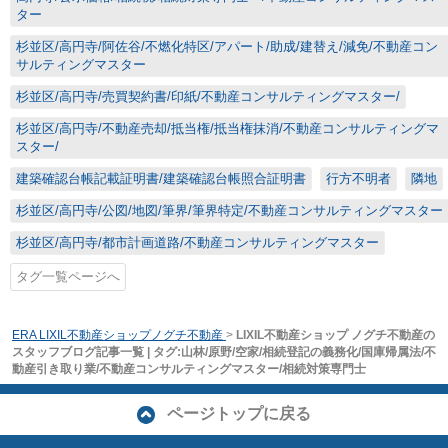
ター
杉並区/高円寺/阿佐谷/不燃化特区/アパート/助成/建替え/減免/不動産コン
サルティングマスター
杉並区/高円寺/売買契約書/印紙/不動産コンサルティングマスター/
杉並区/高円寺/不動産売却/抵当権/抵当権抹消/不動産コンサルティングマ
スター/
建築確認台帳記載証明書/建築確認台帳照合証明書
行方不明者
隣地
杉並区/高円寺/公図/地図/筆界/筆界特定/不動産コンサルティングマスター
杉並区/高円寺/都市計画道路/不動産コンサルティングマスター
タグ一覧ページへ
ERA LIXIL不動産ショップノグチ不動産
>
LIXIL不動産ショップ ノグチ不動産の
スタッフブログ記事一覧 | タグ:山林/原野/空家/相続登記の義務化/国庫帰属法/不
動産引き取り業/不動産コンサルティングマスター/相続対策専門士
ページトップに戻る