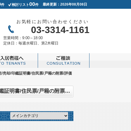
0
00
最終更新：2026年08月08日
件
検討リスト
件
お気軽にお問い合わせください
03-3314-1161
営業時間：
9:00～18:00
定休日：
毎週水曜日、第2木曜日
産/売却/印鑑証明書/住民票/戸籍の附票/評価
LIXIL不動産ショップ ノグチ不動産のスタッフブログ記事一覧 | タグ:不動産/売却/印鑑証明書/住民票/戸籍の附票/評価証明書/不在住不在籍証明書/実印