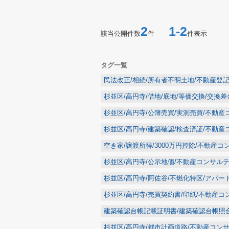
2
1-2
該当公開件数
件
件表示
タグ一覧
民法改正/相続/所有者不明土地/不動産登
杉並区/高円寺/借地/底地/等価交換/交換
杉並区/高円寺/公簿売買/実測売買/不動
杉並区/高円寺/建築確認/検査済証/不動
空き家/譲渡所得/3000万円控除/不動産
杉並区/高円寺/公示地価/不動産コンサル
杉並区/高円寺/阿佐谷/不燃化特区/アパー
杉並区/高円寺/売買契約書/印紙/不動産コ
建築確認台帳記載証明書/建築確認台帳照
杉並区/高円寺/都市計画道路/不動産コン