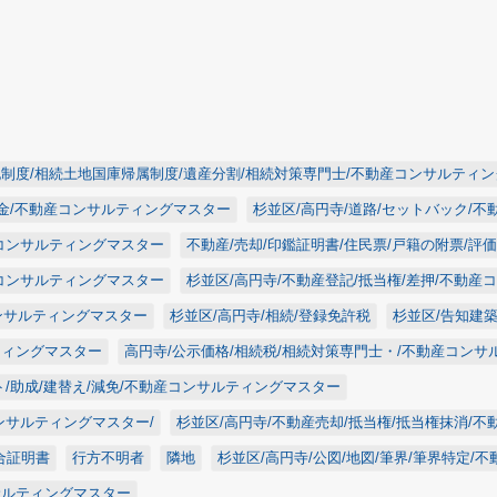
記制度/相続土地国庫帰属制度/遺産分割/相続対策専門士/不動産コンサルティ
差金/不動産コンサルティングマスター
杉並区/高円寺/道路/セットバック/
産コンサルティングマスター
不動産/売却/印鑑証明書/住民票/戸籍の附票/評
産コンサルティングマスター
杉並区/高円寺/不動産登記/抵当権/差押/不動産
コンサルティングマスター
杉並区/高円寺/相続/登録免許税
杉並区/告知建
ティングマスター
高円寺/公示価格/相続税/相続対策専門士・/不動産コン
ト/助成/建替え/減免/不動産コンサルティングマスター
ンサルティングマスター/
杉並区/高円寺/不動産売却/抵当権/抵当権抹消/
合証明書
行方不明者
隣地
杉並区/高円寺/公図/地図/筆界/筆界特定
サルティングマスター