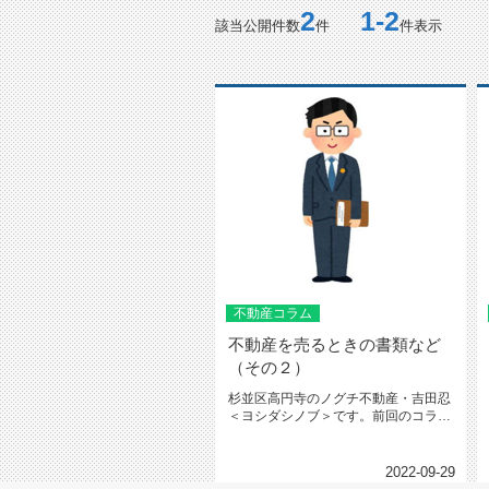
2
1-2
該当公開件数
件
件表示
不動産コラム
不動産を売るときの書類など
（その２）
杉並区高円寺のノグチ不動産・吉田忍
＜ヨシダシノブ＞です。前回のコラム
では不動産を売るときには権利証（...
2022-09-29