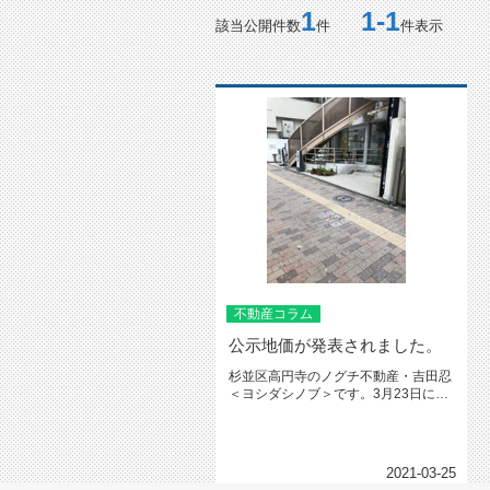
1
1-1
該当公開件数
件
件表示
不動産コラム
公示地価が発表されました。
杉並区高円寺のノグチ不動産・吉田忍
＜ヨシダシノブ＞です。3月23日に国
土交通省より公示地価が発表され...
2021-03-25