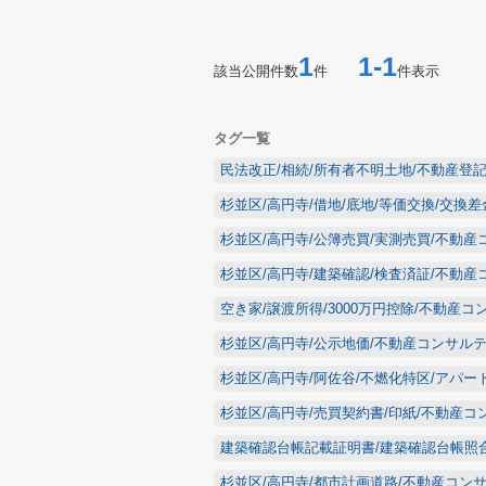
1
1-1
該当公開件数
件
件表示
タグ一覧
民法改正/相続/所有者不明土地/不動産登
杉並区/高円寺/借地/底地/等価交換/交換
杉並区/高円寺/公簿売買/実測売買/不動
杉並区/高円寺/建築確認/検査済証/不動
空き家/譲渡所得/3000万円控除/不動産
杉並区/高円寺/公示地価/不動産コンサル
杉並区/高円寺/阿佐谷/不燃化特区/アパー
杉並区/高円寺/売買契約書/印紙/不動産コ
建築確認台帳記載証明書/建築確認台帳照
杉並区/高円寺/都市計画道路/不動産コン