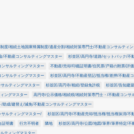
記制度/相続土地国庫帰属制度/遺産分割/相続対策専門士/不動産コンサルティ
差金/不動産コンサルティングマスター
杉並区/高円寺/道路/セットバック/
産コンサルティングマスター
不動産/売却/印鑑証明書/住民票/戸籍の附票/評
産コンサルティングマスター
杉並区/高円寺/不動産登記/抵当権/差押/不動産
コンサルティングマスター
杉並区/高円寺/相続/登録免許税
杉並区/告知建
ティングマスター
高円寺/公示価格/相続税/相続対策専門士・/不動産コン
ト/助成/建替え/減免/不動産コンサルティングマスター
ンサルティングマスター/
杉並区/高円寺/不動産売却/抵当権/抵当権抹消/
合証明書
行方不明者
隣地
杉並区/高円寺/公図/地図/筆界/筆界特定
サルティングマスター