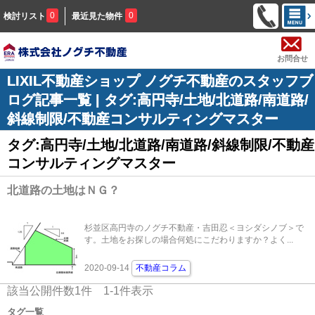
0
0
検討リスト
最近見た物件
お問合せ
LIXIL不動産ショップ ノグチ不動産のスタッフブ
ログ記事一覧 | タグ:高円寺/土地/北道路/南道路/
斜線制限/不動産コンサルティングマスター
タグ:高円寺/土地/北道路/南道路/斜線制限/不動産
コンサルティングマスター
北道路の土地はＮＧ？
杉並区高円寺のノグチ不動産・吉田忍＜ヨシダシノブ＞で
す。土地をお探しの場合何処にこだわりますか？よく...
2020-09-14
不動産コラム
該当公開件数
1
件
1-1
件表示
タグ一覧