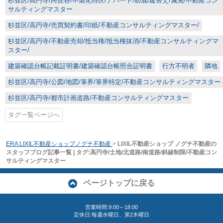
杉並区/高円寺/阿佐谷/不燃化特区/アパート/助成/建替え/減免/不動産コン
サルティングマスター
杉並区/高円寺/売買契約書/印紙/不動産コンサルティングマスター/
杉並区/高円寺/不動産売却/抵当権/抵当権抹消/不動産コンサルティングマ
スター/
建築確認台帳記載証明書/建築確認台帳照合証明書
行方不明者
隣地
杉並区/高円寺/公図/地図/筆界/筆界特定/不動産コンサルティングマスター
杉並区/高円寺/都市計画道路/不動産コンサルティングマスター
タグ一覧ページへ
ERA LIXIL不動産ショップノグチ不動産
>
LIXIL不動産ショップ ノグチ不動産の
スタッフブログ記事一覧 | タグ:高円寺/土地/北道路/南道路/斜線制限/不動産コン
サルティングマスター
ページトップに戻る
営業時間:9:00～18:00
定休日:毎週水曜日、第2木曜日