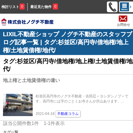
0
0
検討リスト
最近見た物件
お問合せ
LIXIL不動産ショップ ノグチ不動産のスタッフブ
ログ記事一覧 | タグ:杉並区/高円寺/借地権/地上
権/土地賃借権/地代/
タグ:杉並区/高円寺/借地権/地上権/土地賃借権/地
代/
地上権と土地賃借権の違い
杉並区高円寺のノグチ不動産・吉田忍＜ヨシダシノブ＞で
す。高円寺には字のごとくお寺さんが沢山あります。...
2021-04-18
不動産コラム
該当公開件数
1
件
1-1
件表示
タグ一覧