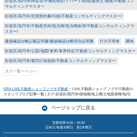
杉並区/高円寺/阿佐谷/不燃化特区/アパート/助成/建替え/減免/不動産コン
サルティングマスター
杉並区/高円寺/売買契約書/印紙/不動産コンサルティングマスター/
杉並区/高円寺/不動産売却/抵当権/抵当権抹消/不動産コンサルティングマ
スター/
建築確認台帳記載証明書/建築確認台帳照合証明書
行方不明者
隣地
杉並区/高円寺/公図/地図/筆界/筆界特定/不動産コンサルティングマスター
杉並区/高円寺/都市計画道路/不動産コンサルティングマスター
タグ一覧ページへ
ERA LIXIL不動産ショップノグチ不動産
>
LIXIL不動産ショップ ノグチ不動産の
スタッフブログ記事一覧 | タグ:杉並区/高円寺/借地権/地上権/土地賃借権/地代/
ページトップに戻る
営業時間:9:00～18:00
定休日:毎週水曜日、第2木曜日