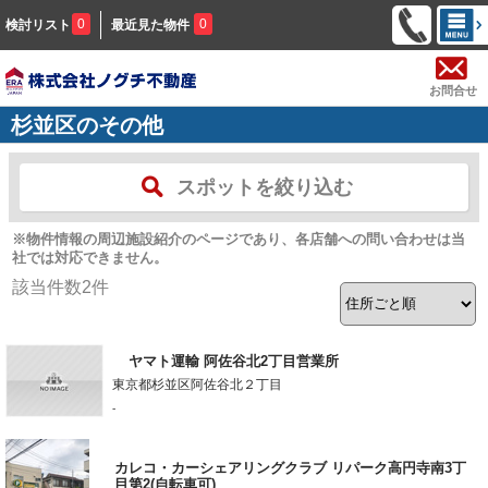
0
0
検討リスト
最近見た物件
お問合せ
杉並区のその他
スポットを絞り込む
※物件情報の周辺施設紹介のページであり、各店舗への問い合わせは当
社では対応できません。
該当件数
2
件
ヤマト運輸 阿佐谷北2丁目営業所
東京都杉並区阿佐谷北２丁目
-
カレコ・カーシェアリングクラブ リパーク高円寺南3丁
目第2(自転車可)