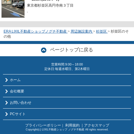
東京都杉並区高円寺南３丁目
-
ERA LIXIL不動産ショップノグチ不動産
>
周辺施設案内
>
杉並区
>
杉並区のそ
の他
ページトップに戻る
営業時間:9:00～18:00
定休日:毎週水曜日、第2木曜日
ホーム
会社概要
お問い合わせ
PCサイト
プライバシーポリシー
利用規約
｜アクセスマップ
｜
Copyright(c) LIXIL不動産ショップ ノグチ不動産 All rights reserved.