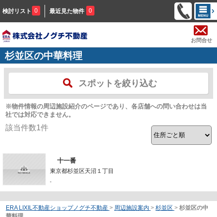
0
0
検討リスト
最近見た物件
お問合せ
杉並区の中華料理
スポットを絞り込む
※物件情報の周辺施設紹介のページであり、各店舗への問い合わせは当
社では対応できません。
該当件数
1
件
十一番
東京都杉並区天沼１丁目
-
ERA LIXIL不動産ショップノグチ不動産
>
周辺施設案内
>
杉並区
>
杉並区の中
華料理