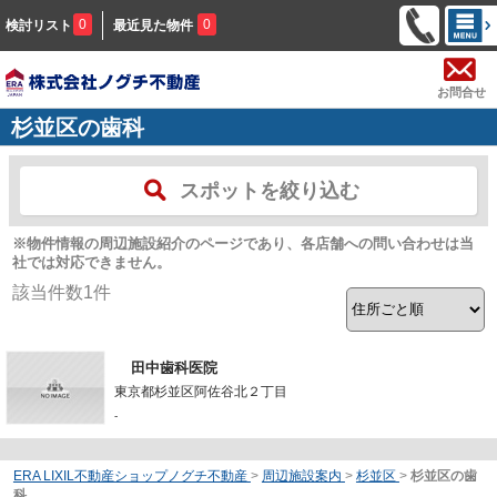
0
0
検討リスト
最近見た物件
お問合せ
杉並区の歯科
スポットを絞り込む
※物件情報の周辺施設紹介のページであり、各店舗への問い合わせは当
社では対応できません。
該当件数
1
件
田中歯科医院
東京都杉並区阿佐谷北２丁目
-
ERA LIXIL不動産ショップノグチ不動産
>
周辺施設案内
>
杉並区
>
杉並区の歯
科