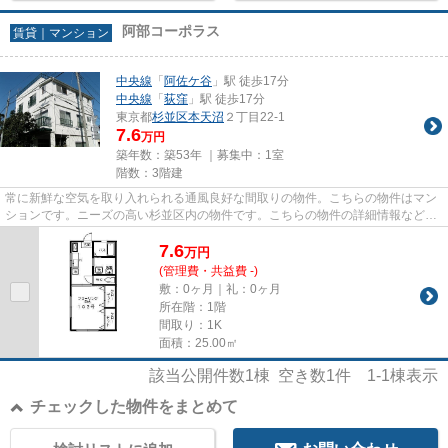
阿部コーポラス
賃貸｜マンション
中央線
「
阿佐ケ谷
」駅 徒歩17分
中央線
「
荻窪
」駅 徒歩17分
東京都
杉並区
本天沼
２丁目22-1
7.6
万円
築年数：築53年 ｜募集中：
1室
階数：3階建
常に新鮮な空気を取り入れられる通風良好な間取りの物件。こちらの物件はマン
ションです。ニーズの高い杉並区内の物件です。こちらの物件の詳細情報など、
気になる点がございましたら...
7.6
万
円
(管理費・共益費 -)
敷：0ヶ月｜礼：0ヶ月
所在階：1階
間取り：1K
面積：25.00㎡
該当公開件数
1
棟 空き数
1
件
1-1
棟表示
チェックした物件をまとめて