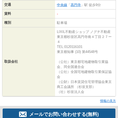
交通
中央線
「
高円寺
」駅 徒歩9分
賃料
-
種別
駐車場
LIXIL不動産ショップ ノグチ不動産
東京都杉並区高円寺南４丁目２７ー
４
TEL:0120116101
東京都知事 (10) 第44548号
取扱会社
（公社）東京都宅地建物取引業協
会、同全国連合会
（公社）全国宅地建物取引業保証協
会
（公財）日本賃貸住宅管理協会東京
商工会議所 （杉並支部）
（社）杉並法人会
情報の見方
メールでお問い合わせする(無料)