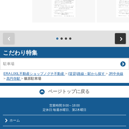
前
こだわり特集
駐車場
ERA LIXIL不動産ショップノグチ不動産
>
(賃貸)路線・駅から探す
>
JR中央線
>
高円寺駅
>
篠原駐車場
ページトップに戻る
営業時間:9:00～18:00
定休日:毎週水曜日、第2木曜日
ホーム