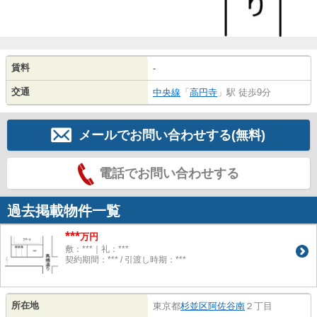
賃料
-
交通
中央線
「
高円寺
」駅 徒歩9分
メールでお問い合わせする(無料)
電話でお問い合わせする
過去掲載物件一覧
***
万円
敷：***｜礼：***
契約期間：*** / 引渡し時期：***
所在地
東京都
杉並区
阿佐谷南
２丁目