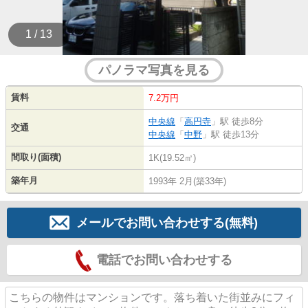
1 / 13
パノラマ写真を見る
賃料
7.2万円
中央線
「
高円寺
」駅 徒歩8分
交通
中央線
「
中野
」駅 徒歩13分
間取り(面積)
1K(19.52㎡)
築年月
1993年 2月(築33年)
メールでお問い合わせする(無料)
電話でお問い合わせする
こちらの物件はマンションです。落ち着いた街並みにフィ