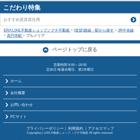
こだわり特集
おすすめ賃貸居住用
ERA LIXIL不動産ショップノグチ不動産
>
(賃貸)路線・駅から探す
>
JR中央線
>
高円寺駅
>
プルメリア
ページトップに戻る
営業時間:9:00～18:00
定休日:毎週水曜日、第2木曜日
ホーム
会社概要
お問い合わせ
PCサイト
プライバシーポリシー
利用規約
｜アクセスマップ
｜
Copyright(c) LIXIL不動産ショップ ノグチ不動産 All rights reserved.