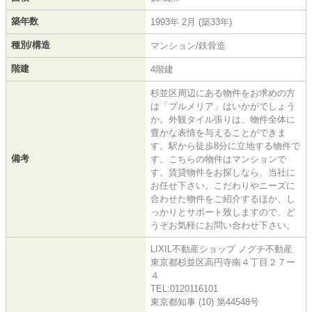
築年数
1993年 2月 (築33年)
種別/構造
マンション/鉄骨造
階建
4階建
杉並区周辺にある物件をお求めの方
は「プルメリア」はいかがでしょう
か。外観タイル張りは、物件全体に
豊かな表情を与えることができま
す。駅から徒歩8分に立地する物件で
備考
す。こちらの物件はマンションで
す。賃貸物件をお探しなら、当社に
お任せ下さい。こだわりやニーズに
合わせた物件をご紹介するほか、し
っかりとサポート致しますので、ど
うぞお気軽にお問い合わせ下さい。
LIXIL不動産ショップ ノグチ不動産
東京都杉並区高円寺南４丁目２７ー
４
TEL:0120116101
東京都知事 (10) 第44548号