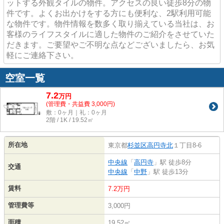
ットする外観タイルの物件。アクセスの良い徒歩8分の物
件です。よくお出かけをする方にも便利な、2駅利用可能
な物件です。物件情報を数多く取り揃えている当社は、お
客様のライフスタイルに適した物件のご紹介をさせていた
だきます。ご要望やご不明な点などございましたら、お気
軽にご連絡下さい。
空室一覧
7.2
万
円
(管理費・共益費 3,000円)
敷：0ヶ月｜礼：0ヶ月
2階 / 1K / 19.52㎡
所在地
東京都
杉並区
高円寺北
１丁目8-6
中央線
「
高円寺
」駅 徒歩8分
交通
中央線
「
中野
」駅 徒歩13分
賃料
7.2万円
管理費等
3,000円
面積
19.52㎡