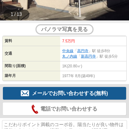
1 / 13
パノラマ写真を見る
賃料
7.5万円
中央線
「
高円寺
」駅 徒歩8分
交通
丸ノ内線
「
新高円寺
」駅 徒歩5分
間取り(面積)
1K(20.80㎡)
築年月
1977年 8月(築49年)
メールでお問い合わせする(無料)
電話でお問い合わせする
こだわりポイント満載のコーポ谷。陽当たりが良い物件は