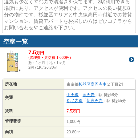
湿気も少なくすむので清潔さを保てます。2駅利用できる
場所にあり、アクセスが便利です。アクセスの良い徒歩8
分の物件です。杉並区エリアと中央線高円寺付近での賃貸
マンション、賃貸アパートをお探しの方はぜひコチラから
お問い合わせやご連絡を下さい。
空室一覧
7.5
万
円
(管理費・共益費 1,000円)
敷：1ヶ月｜礼：1ヶ月
2階 / 1K / 20.80㎡
所在地
東京都
杉並区
高円寺南
２丁目24
中央線
「
高円寺
」駅 徒歩8分
交通
丸ノ内線
「
新高円寺
」駅 徒歩5分
賃料
7.5万円
管理費等
1,000円
面積
20.80㎡