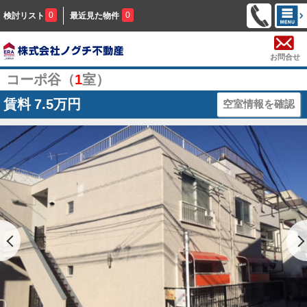
0
0
検討リスト
最近見た物件
お問合せ
コーポ谷（
1
室）
賃料
7.5万円
空室情報を確認