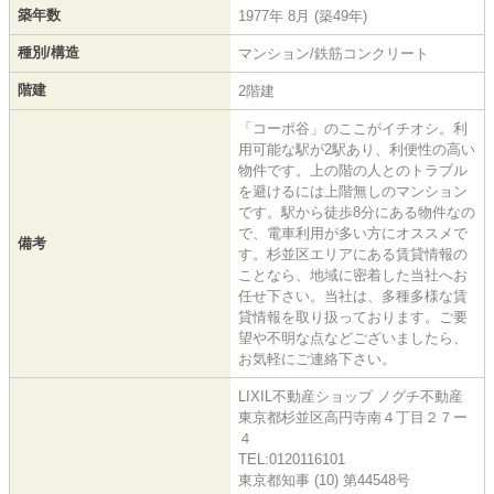
築年数
1977年 8月 (築49年)
種別/構造
マンション/鉄筋コンクリート
階建
2階建
「コーポ谷」のここがイチオシ。利
用可能な駅が2駅あり、利便性の高い
物件です。上の階の人とのトラブル
を避けるには上階無しのマンション
です。駅から徒歩8分にある物件なの
で、電車利用が多い方にオススメで
備考
す。杉並区エリアにある賃貸情報の
ことなら、地域に密着した当社へお
任せ下さい。当社は、多種多様な賃
貸情報を取り扱っております。ご要
望や不明な点などございましたら、
お気軽にご連絡下さい。
LIXIL不動産ショップ ノグチ不動産
東京都杉並区高円寺南４丁目２７ー
４
TEL:0120116101
東京都知事 (10) 第44548号