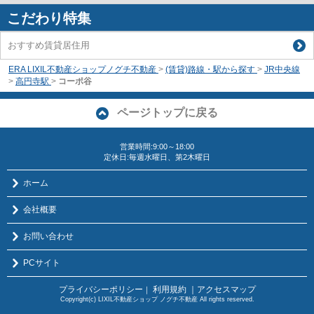
こだわり特集
おすすめ賃貸居住用
ERA LIXIL不動産ショップノグチ不動産
>
(賃貸)路線・駅から探す
>
JR中央線
>
高円寺駅
>
コーポ谷
ページトップに戻る
営業時間:9:00～18:00
定休日:毎週水曜日、第2木曜日
ホーム
会社概要
お問い合わせ
PCサイト
プライバシーポリシー
利用規約
｜アクセスマップ
｜
Copyright(c) LIXIL不動産ショップ ノグチ不動産 All rights reserved.