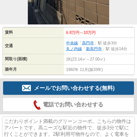
賃料
6.8万円～10万円
中央線
「
高円寺
」駅 徒歩3分
交通
丸ノ内線
「
新高円寺
」駅 徒歩14分
間取り(面積)
1K(23.14㎡～27.00㎡)
築年月
1992年 11月(築33年)
メールでお問い合わせする(無料)
電話でお問い合わせする
こだわりポイント満載のグリーンコーポ。こちらの物件は
アパートです。高ニーズな駅近の物件で、徒歩3分で駅に
行くことができます。2駅利用可物件なので、よく電車を