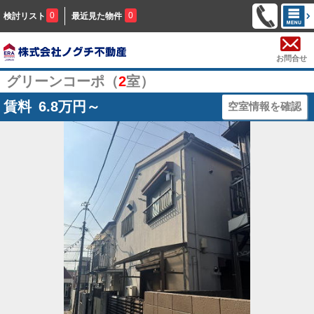
0
0
検討リスト
最近見た物件
お問合せ
グリーンコーポ（
2
室）
賃料
6.8
万円～
空室情報を確認