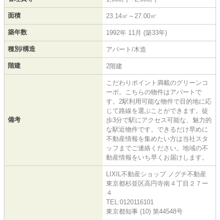
面積
23.14㎡～27.00㎡
築年数
1992年 11月 (築33年)
種別/構造
アパート/木造
階建
2階建
こだわりポイント満載のグリーンコ
ーポ。こちらの物件はアパートで
す。2駅利用可能な物件で目的地に応
じて路線を選ぶことができます。徒
備考
歩3分で駅にアクセス可能な、魅力的
な駅近物件です。できるだけ早めに
不動産情報を集めたい方は当社スタ
ッフまでご連絡ください。地域の不
動産情報をいち早くお届けします。
LIXIL不動産ショップ ノグチ不動産
東京都杉並区高円寺南４丁目２７ー
４
TEL:0120116101
東京都知事 (10) 第44548号