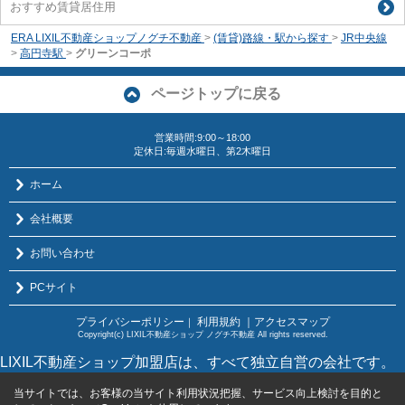
おすすめ賃貸居住用
ERA LIXIL不動産ショップノグチ不動産
>
(賃貸)路線・駅から探す
>
JR中央線
>
高円寺駅
>
グリーンコーポ
ページトップに戻る
営業時間:9:00～18:00
定休日:毎週水曜日、第2木曜日
ホーム
会社概要
お問い合わせ
PCサイト
プライバシーポリシー
利用規約
｜アクセスマップ
｜
Copyright(c) LIXIL不動産ショップ ノグチ不動産 All rights reserved.
LIXIL不動産ショップ加盟店は、すべて独立自営の会社です。
当サイトでは、お客様の当サイト利用状況把握、サービス向上検討を目的と