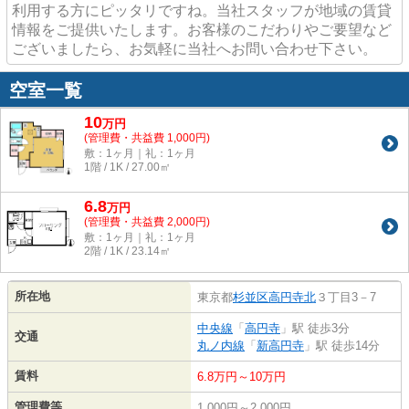
利用する方にピッタリですね。当社スタッフが地域の賃貸
情報をご提供いたします。お客様のこだわりやご要望など
ございましたら、お気軽に当社へお問い合わせ下さい。
空室一覧
10
万
円
(管理費・共益費 1,000円)
敷：1ヶ月｜礼：1ヶ月
1階 / 1K / 27.00㎡
6.8
万
円
(管理費・共益費 2,000円)
敷：1ヶ月｜礼：1ヶ月
2階 / 1K / 23.14㎡
所在地
東京都
杉並区
高円寺北
３丁目3－7
中央線
「
高円寺
」駅 徒歩3分
交通
丸ノ内線
「
新高円寺
」駅 徒歩14分
賃料
6.8万円～10万円
管理費等
1,000円～2,000円