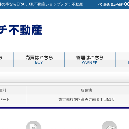
0
事ならERA LIXIL不動産ショップノグチ不動産
最近見た物件
種別
所在地
パート
東京都杉並区高円寺南３丁目51-8