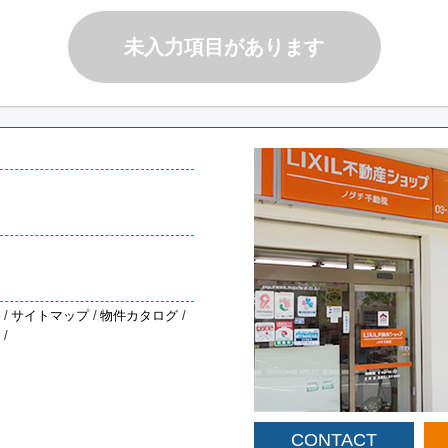
未入力項目があります
約
/
サイトマップ
/
物件カタログ
/
声
/
CONTACT