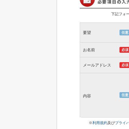
下記フォ
要望
任意
お名前
必須
メールアドレス
必須
任意
内容
※
利用規約
及び
プライ