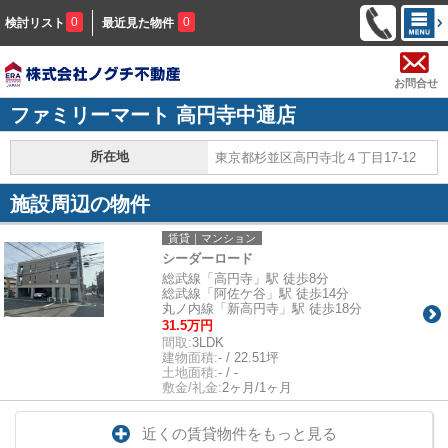
0
0
検討リスト
最近見た物件
お問合せ
ファミリーマート 高円寺中通店
所在地
東京都杉並区高円寺北４丁目17-12
施設周辺の物件
賃貸｜マンション
シーダーロード
総武線「高円寺」駅 徒歩8分
総武線「阿佐ケ谷」駅 徒歩14分
丸ノ内線「新高円寺」駅 徒歩18分
31.5万円
間取:
3LDK
建物面積:
- / 22.51坪
土地面積:
- / -
敷金/礼金:
2ヶ月/1ヶ月
近くの賃貸物件をもっと見る