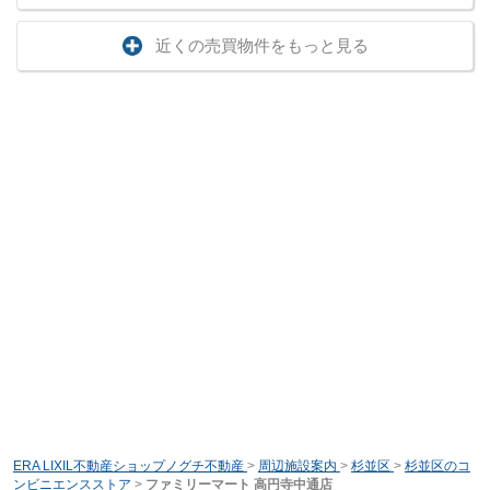
近くの売買物件をもっと見る
ERA LIXIL不動産ショップノグチ不動産
>
周辺施設案内
>
杉並区
>
杉並区のコ
ンビニエンスストア
>
ファミリーマート 高円寺中通店