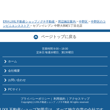
ERA LIXIL不動産ショップノグチ不動産
>
周辺施設案内
>
中野区
>
中野区のコ
ンビニエンスストア
>
セブンイレブン 中野大和町1丁目北店
ページトップに戻る
営業時間:9:00～18:00
定休日:毎週水曜日、第2木曜日
ホーム
会社概要
お問い合わせ
PCサイト
プライバシーポリシー
利用規約
｜アクセスマップ
｜
Copyright(c) LIXIL不動産ショップ ノグチ不動産 All rights reserved.
LIXIL不動産ショップ加盟店は、すべて独立自営の会社です。