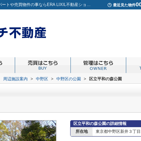
0
区立平和の森公園情報ページ｜高円寺周辺の賃貸アパートや売買物件の事ならERA LIXIL不動産ショップノグチ不動産
最近見た物件
>
周辺施設案内
>
中野区
>
中野区の公園
>
区立平和の森公園
区立平和の森公園の詳細情報
所在地
東京都中野区新井３丁目3