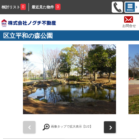
0
0
検討リスト
最近見た物件
お問合せ
区立平和の森公園
前
次
画像タップで拡大表示【
1
/2】