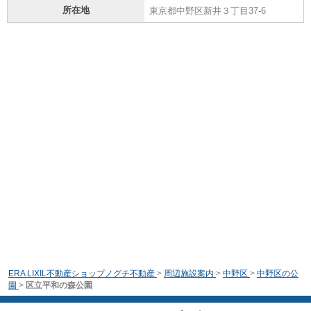
所在地
東京都中野区新井３丁目37-6
ERA LIXIL不動産ショップノグチ不動産
>
周辺施設案内
>
中野区
>
中野区の公
園
>
区立平和の森公園