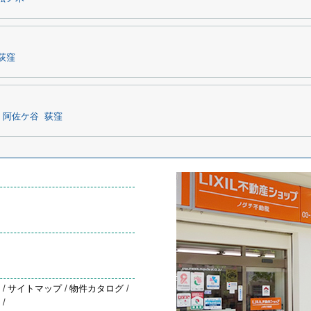
荻窪
阿佐ケ谷
荻窪
約
/
サイトマップ
/
物件カタログ
/
声
/