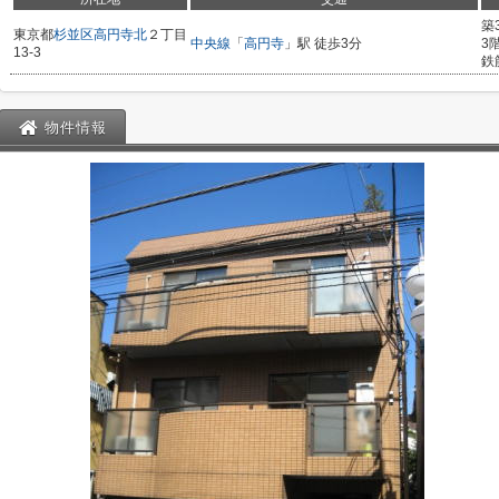
築
東京都
杉並区
高円寺北
２丁目
中央線
「
高円寺
」駅 徒歩3分
3
13-3
鉄
物件情報