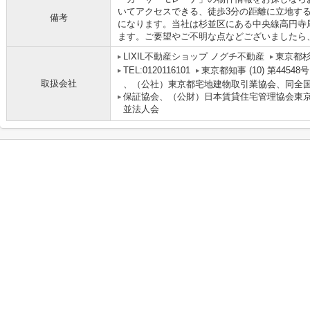
いてアクセスできる、徒歩3分の距離に立地す
備考
になります。当社は杉並区にある中央線高円寺
ます。ご要望やご不明な点などございましたら
LIXIL不動産ショップ ノグチ不動産
東京都
TEL:0120116101
東京都知事 (10) 第44548号
取扱会社
、（公社）東京都宅地建物取引業協会、同全
保証協会、（公財）日本賃貸住宅管理協会東京
並法人会