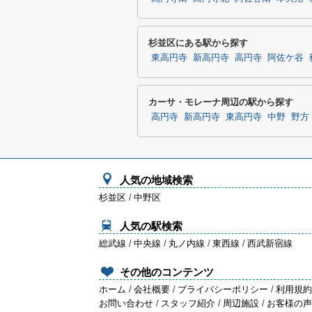
杉並区にある駅から探す
東高円寺
新高円寺
高円寺
阿佐ケ谷
カーサ・モレーナ周辺の駅から探す
高円寺
新高円寺
東高円寺
中野
野方
人気の地域検索
杉並区
/
中野区
人気の駅検索
総武線
/
中央線
/
丸ノ内線
/
東西線
/
西武新宿線
その他のコンテンツ
ホーム
/
会社概要
/
プライバシーポリシー
/
利用規
お問い合わせ
/
スタッフ紹介
/
周辺施設
/
お客様の