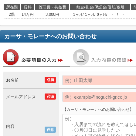
所在階
賃料
管理費・共益費
敷金/礼金/保証金/償却/敷引
2階
14万円
3,000円
/
/
/
/
1ヶ月
1ヶ月
0ヶ月
-
-
カーサ・モレーナ
へのお問い合わせ
お名前
必須
メールアドレス
必須
【カーサ・モレーナへのお問い合わせ】
内容
任意