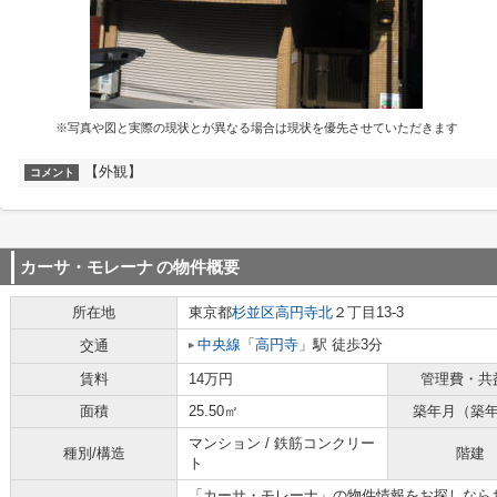
※写真や図と実際の現状とが異なる場合は現状を優先させていただきます
【外観】
コメント
カーサ・モレーナ
の物件概要
所在地
東京都
杉並区
高円寺北
２丁目13-3
中央線
「
高円寺
」駅 徒歩3分
交通
賃料
14万円
管理費・共
面積
25.50㎡
築年月（築
マンション / 鉄筋コンクリー
種別/構造
階建
ト
「カーサ・モレーナ」の物件情報をお探しなら