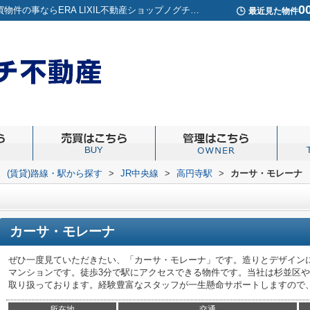
0
カーサ・モレーナ／高円寺周辺の賃貸アパートや売買物件の事ならERA LIXIL不動産ショップノグチ不動産
最近見た物件
>
(賃貸)路線・駅から探す
>
JR中央線
>
高円寺駅
>
カーサ・モレーナ
カーサ・モレーナ
ぜひ一度見ていただきたい、「カーサ・モレーナ」です。造りとデザイン
マンションです。徒歩3分で駅にアクセスできる物件です。当社は杉並区
取り扱っております。経験豊富なスタッフが一生懸命サポートしますので
所在地
交通